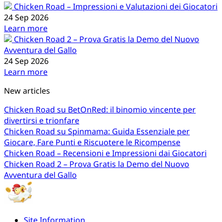
Chicken Road – Impressioni e Valutazioni dei Giocatori
24 Sep 2026
Learn more
Chicken Road 2 – Prova Gratis la Demo del Nuovo
Avventura del Gallo
24 Sep 2026
Learn more
New articles
Chicken Road su BetOnRed: il binomio vincente per
divertirsi e trionfare
Chicken Road su Spinmama: Guida Essenziale per
Giocare, Fare Punti e Riscuotere le Ricompense
Chicken Road – Recensioni e Impressioni dai Giocatori
Chicken Road 2 – Prova Gratis la Demo del Nuovo
Avventura del Gallo
Site Information