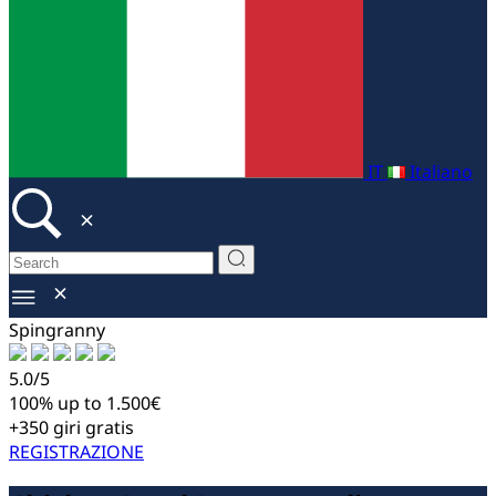
IT
Italiano
Spingranny
5.0
/
5
100% up to 1.500€
+350 giri gratis
REGISTRAZIONE