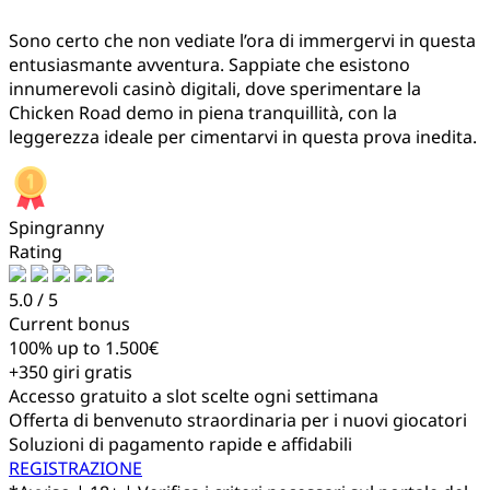
Sono certo che non vediate l’ora di immergervi in questa
entusiasmante avventura. Sappiate che esistono
innumerevoli casinò digitali, dove sperimentare la
Chicken Road demo in piena tranquillità, con la
leggerezza ideale per cimentarvi in questa prova inedita.
Spingranny
Rating
5.0 / 5
Current bonus
100% up to 1.500€
+350 giri gratis
Accesso gratuito a slot scelte ogni settimana
Offerta di benvenuto straordinaria per i nuovi giocatori
Soluzioni di pagamento rapide e affidabili
REGISTRAZIONE