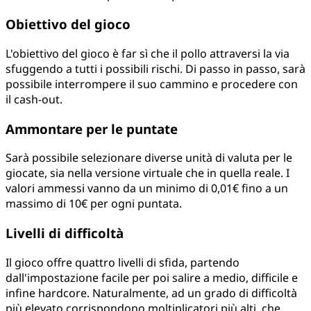
Obiettivo del gioco
L'obiettivo del gioco è far sì che il pollo attraversi la via
sfuggendo a tutti i possibili rischi. Di passo in passo, sarà
possibile interrompere il suo cammino e procedere con
il cash-out.
Ammontare per le puntate
Sarà possibile selezionare diverse unità di valuta per le
giocate, sia nella versione virtuale che in quella reale. I
valori ammessi vanno da un minimo di 0,01€ fino a un
massimo di 10€ per ogni puntata.
Livelli di difficoltà
Il gioco offre quattro livelli di sfida, partendo
dall'impostazione facile per poi salire a medio, difficile e
infine hardcore. Naturalmente, ad un grado di difficoltà
più elevato corrispondono moltiplicatori più alti, che