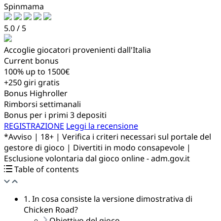
Spinmama
5.0 / 5
Accoglie giocatori provenienti dall'Italia
Current bonus
100% up to 1500€
+250 giri gratis
Bonus Highroller
Rimborsi settimanali
Bonus per i primi 3 depositi
REGISTRAZIONE
Leggi la recensione
*Avviso | 18+ | Verifica i criteri necessari sul portale del
gestore di gioco | Divertiti in modo consapevole |
Esclusione volontaria dal gioco online - adm.gov.it
Table of contents
1. In cosa consiste la versione dimostrativa di
Chicken Road?
Obiettivo del gioco