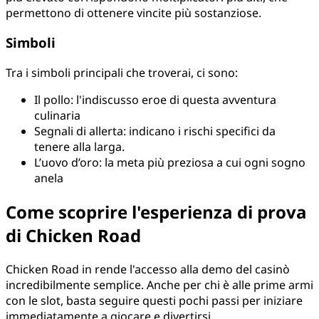
permettono di ottenere vincite più sostanziose.
Simboli
Tra i simboli principali che troverai, ci sono:
Il pollo: l'indiscusso eroe di questa avventura
culinaria
Segnali di allerta: indicano i rischi specifici da
tenere alla larga.
L’uovo d’oro: la meta più preziosa a cui ogni sogno
anela
Come scoprire l'esperienza di prova
di Chicken Road
Chicken Road in rende l'accesso alla demo del casinò
incredibilmente semplice. Anche per chi è alle prime armi
con le slot, basta seguire questi pochi passi per iniziare
immediatamente a giocare e divertirsi.