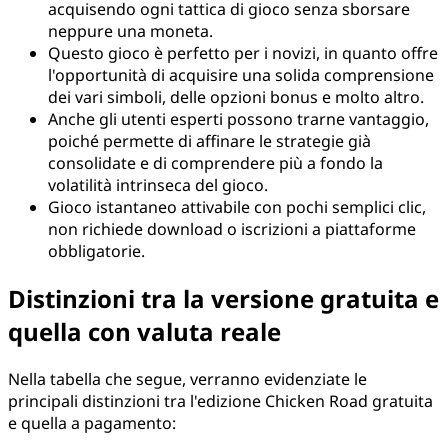
acquisendo ogni tattica di gioco senza sborsare
neppure una moneta.
Questo gioco è perfetto per i novizi, in quanto offre
l'opportunità di acquisire una solida comprensione
dei vari simboli, delle opzioni bonus e molto altro.
Anche gli utenti esperti possono trarne vantaggio,
poiché permette di affinare le strategie già
consolidate e di comprendere più a fondo la
volatilità intrinseca del gioco.
Gioco istantaneo attivabile con pochi semplici clic,
non richiede download o iscrizioni a piattaforme
obbligatorie.
Distinzioni tra la versione gratuita e
quella con valuta reale
Nella tabella che segue, verranno evidenziate le
principali distinzioni tra l'edizione Chicken Road gratuita
e quella a pagamento: