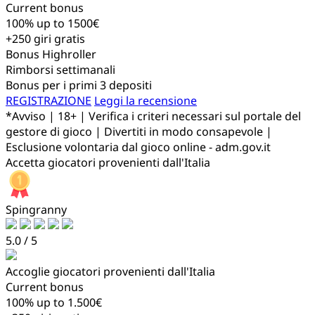
Current bonus
100% up to 1500€
+250 giri gratis
Bonus Highroller
Rimborsi settimanali
Bonus per i primi 3 depositi
REGISTRAZIONE
Leggi la recensione
*Avviso | 18+ | Verifica i criteri necessari sul portale del
gestore di gioco | Divertiti in modo consapevole |
Esclusione volontaria dal gioco online - adm.gov.it
Accetta giocatori provenienti dall'Italia
Spingranny
5.0 / 5
Accoglie giocatori provenienti dall'Italia
Current bonus
100% up to 1.500€