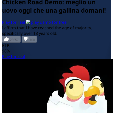
Chicken Road Demo: meglio un
uovo oggi che una gallina domani!
Play for real
play demo for free
I affirm that I have reached the age of majority,
specifically over 18 years old.
25657
160
RTP:
98%
Play for real