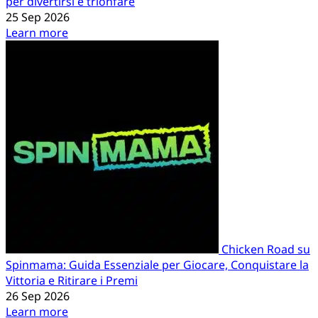
per divertirsi e trionfare
25 Sep 2026
Learn more
Chicken Road su
Spinmama: Guida Essenziale per Giocare, Conquistare la
Vittoria e Ritirare i Premi
26 Sep 2026
Learn more