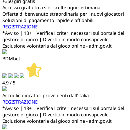
+350 giri gratis
Accesso gratuito a slot scelte ogni settimana
Offerta di benvenuto straordinaria per i nuovi giocatori
Soluzioni di pagamento rapide e affidabili
REGISTRAZIONE
*Avviso | 18+ | Verifica i criteri necessari sul portale del
gestore di gioco | Divertiti in modo consapevole |
Esclusione volontaria dal gioco online - adm.gov.it
BDMbet
4.9 / 5
Accoglie giocatori provenienti dall'Italia
REGISTRAZIONE
*Avviso | 18+ | Verifica i criteri necessari sul portale del
gestore di gioco | Divertiti in modo consapevole |
Esclusione volontaria dal gioco online - adm.gov.it