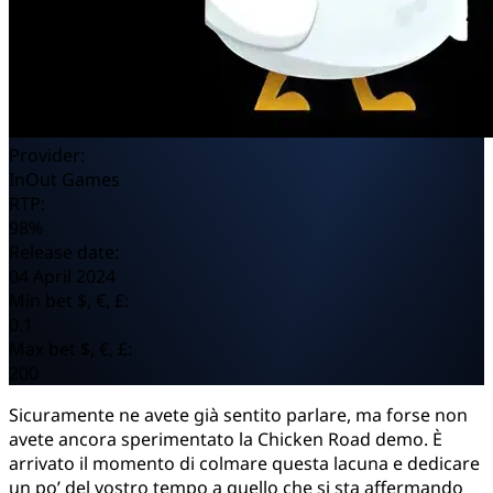
Provider:
InOut Games
RTP:
98%
Release date:
04 April 2024
Min bet $, €, £:
0.1
Max bet $, €, £:
200
Sicuramente ne avete già sentito parlare, ma forse non
avete ancora sperimentato la Chicken Road demo. È
arrivato il momento di colmare questa lacuna e dedicare
un po’ del vostro tempo a quello che si sta affermando